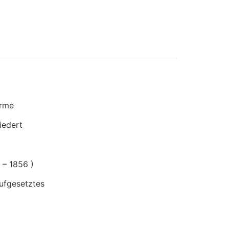
ürme
iedert
 – 1856 )
aufgesetztes